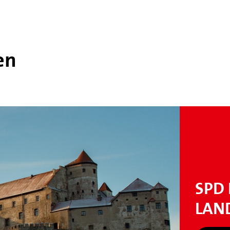
en
SPD
LAN