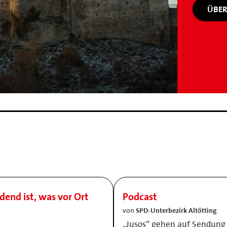
ÜBER
idend ist, was vor Ort
Podcast
von
SPD-Unterbezirk Altötting
„Jusos“ gehen auf Sendung