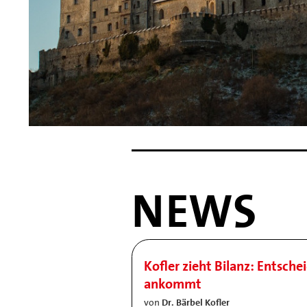
NEWS
Kofler zieht Bilanz: Entsche
ankommt
von
Dr. Bärbel Kofler